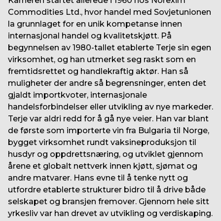
Karrieren startet allerede i 1960 hos Norexim
Commodities Ltd., hvor handel med Sovjetunionen
la grunnlaget for en unik kompetanse innen
internasjonal handel og kvalitetskjøtt. På
begynnelsen av 1980-tallet etablerte Terje sin egen
virksomhet, og han utmerket seg raskt som en
fremtidsrettet og handlekraftig aktør. Han så
muligheter der andre så begrensninger, enten det
gjaldt importkvoter, internasjonale
handelsforbindelser eller utvikling av nye markeder.
Terje var aldri redd for å gå nye veier. Han var blant
de første som importerte vin fra Bulgaria til Norge,
bygget virksomhet rundt vaksineproduksjon til
husdyr og oppdrettsnæring, og utviklet gjennom
årene et globalt nettverk innen kjøtt, sjømat og
andre matvarer. Hans evne til å tenke nytt og
utfordre etablerte strukturer bidro til å drive både
selskapet og bransjen fremover. Gjennom hele sitt
yrkesliv var han drevet av utvikling og verdiskaping.