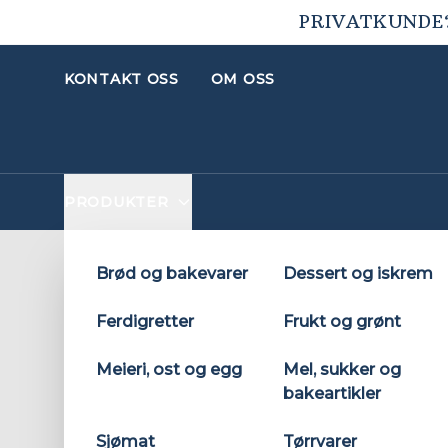
PRIVATKUNDE
KONTAKT OSS
OM OSS
PRODUKTER
Brød og bakevarer
Dessert og iskrem
Brød og bakevarer
Ferdigretter
Frukt og grønt
Hjem
Brød og bakevarer
Meieri, ost og egg
Mel, sukker og
bakeartikler
VELG UNDERKATEGORI
Sjømat
Tørrvarer