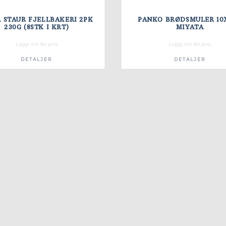
A STAUR FJELLBAKERI 2PK
PANKO BRØDSMULER 10
230G (8STK I KRT)
MIYATA
Logg inn for pris
Logg inn for pris
DETALJER
DETALJER