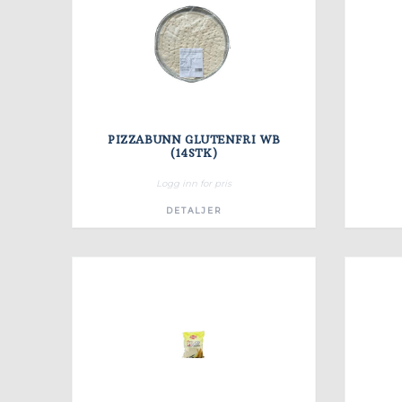
PIZZABUNN GLUTENFRI WB
(14STK)
Logg inn for pris
DETALJER