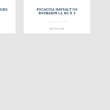
X1KG
FOCACCIA HAVSALT OG
ROSMARIN 1,5 KG X 3
Logg inn for pris
DETALJER