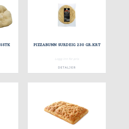
35STK
PIZZABUNN SURDEIG 230 GR.KRT
Logg inn for pris
DETALJER