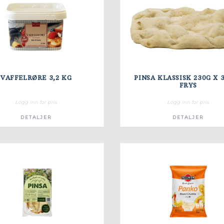
VAFFELRØRE 3,2 KG
PINSA KLASSISK 230G X 
FRYS
Logg inn for pris
Logg inn for pris
DETALJER
DETALJER