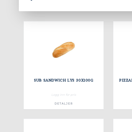
Brød
Fastfood
Baguetter og pors
3
5
SUB SANDWICH LYS 30X100G
PIZZA
Logg inn for pris
DETALJER