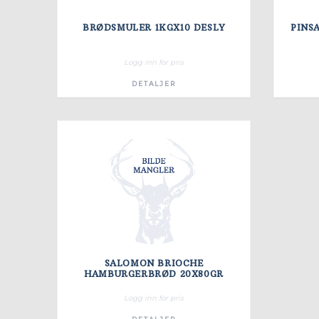
BRØDSMULER 1KGX10 DESLY
PINS
Logg inn for pris
DETALJER
SALOMON BRIOCHE
HAMBURGERBRØD 20X80GR
Logg inn for pris