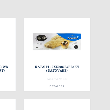
G WB
KATAIFI 12X500GR/PR/KT
RT)
(DATOVARE)
Logg inn for pris
DETALJER