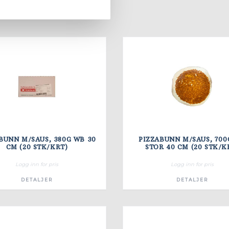
jonsbrød
Kaker
4
1
BUNN M/SAUS, 380G WB 30
PIZZABUNN M/SAUS, 700
CM (20 STK/KRT)
STOR 40 CM (20 STK/K
Logg inn for pris
Logg inn for pris
DETALJER
DETALJER