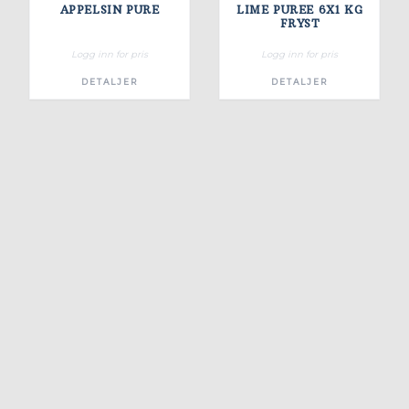
APPELSIN PURE
LIME PUREE 6X1 KG
FRYST
Logg inn for pris
Logg inn for pris
DETALJER
DETALJER