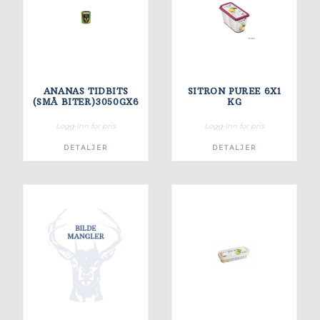
ANANAS TIDBITS
SITRON PUREE 6X1
(SMÅ BITER)3050GX6
KG
Logg inn for pris
Logg inn for pris
DETALJER
DETALJER