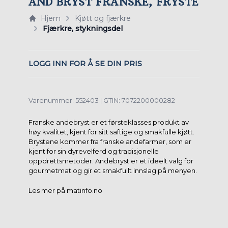
AND BRYST FRANSKE, FRYSTE
Hjem
Kjøtt og fjærkre
Fjærkre, stykningsdel
LOGG INN FOR Å SE DIN PRIS
Varenummer: 552403 | GTIN: 7072200000282
Franske andebryst er et førsteklasses produkt av
høy kvalitet, kjent for sitt saftige og smakfulle kjøtt.
Brystene kommer fra franske andefarmer, som er
kjent for sin dyrevelferd og tradisjonelle
oppdrettsmetoder. Andebryst er et ideelt valg for
gourmetmat og gir et smakfullt innslag på menyen.
Les mer på matinfo.no