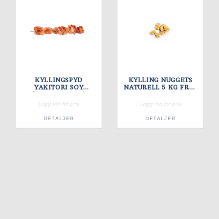
KYLLINGSPYD
KYLLING NUGGETS
YAKITORI SOY
NATURELL 5 KG FRYS
(30GR/6X1,5KG)
JÆDER
Logg inn for pris
Logg inn for pris
DETALJER
DETALJER