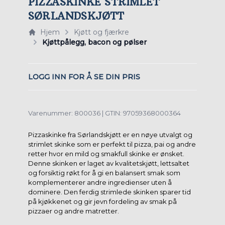
PIZZASKINKE STRIMLET
SØRLANDSKJØTT
Hjem
Kjøtt og fjærkre
Kjøttpålegg, bacon og pølser
LOGG INN FOR Å SE DIN PRIS
Varenummer: 800036 | GTIN: 97059368000364
Pizzaskinke fra Sørlandskjøtt er en nøye utvalgt og
strimlet skinke som er perfekt til pizza, pai og andre
retter hvor en mild og smakfull skinke er ønsket.
Denne skinken er laget av kvalitetskjøtt, lettsaltet
og forsiktig røkt for å gi en balansert smak som
komplementerer andre ingredienser uten å
dominere. Den ferdig strimlede skinken sparer tid
på kjøkkenet og gir jevn fordeling av smak på
pizzaer og andre matretter.