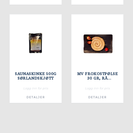
SAUNASKINKE 500G
MV FROKOSTPØLSE
SØRLANDSKJØTT
30 GR, RÅ
CUMBERLAND
Logg inn for pris
Logg inn for pris
DETALJER
DETALJER