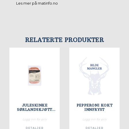
Les mer på matinfo.no
RELATERTE PRODUKTER
JULESKINKE
PEPPERONI KOKT
SØRLANDSKJØTT
INNFRYST
500G
Logg inn for pris
Logg inn for pris
DETALJER
DETALJER