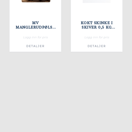
MV
KOKT SKINKE I
MANGLERUDPØLSE
SKIVER 0,5 KG
PØLSE RØKT
JÆDER
BRATWURST 1 KG
Logg inn for pris
Logg inn for pris
DETALJER
DETALJER