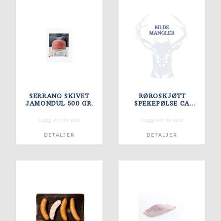
SERRANO SKIVET
RØROSKJØTT
JAMONDUL 500 GR.
SPEKEPØLSE CA
500G VV
Logg inn for pris
Logg inn for pris
DETALJER
DETALJER