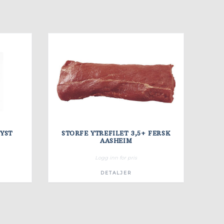
YST
STORFE YTREFILET 3,5+ FERSK
AASHEIM
Logg inn for pris
DETALJER