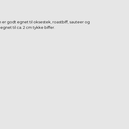
m er godt egnet til oksestek, roastbiff, sauteer og
egnet til ca. 2 cm tykke biffer.