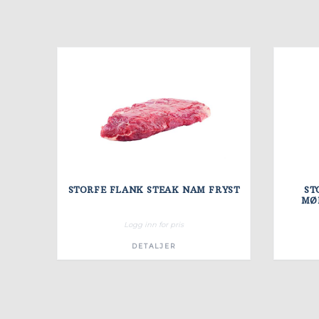
STORFE FLANK STEAK NAM FRYST
ST
Logg inn for pris
DETALJER