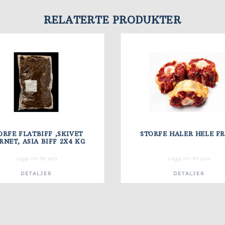
RELATERTE PRODUKTER
ORFE FLATBIFF ,SKIVET
STORFE HALER HELE FR
MØRNET, ASIA BIFF 2X4 KG
Logg inn for pris
Logg inn for pris
DETALJER
DETALJER