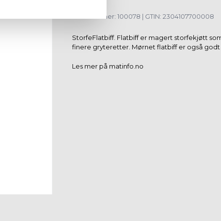
Varenummer: 100078 | GTIN: 2304107700008
StorfeFlatbiff. Flatbiff er magert storfekjøtt so
finere gryteretter. Mørnet flatbiff er også godt 
Les mer på matinfo.no