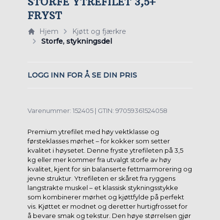
STORFE YTREFILET 3,5+
FRYST
Hjem
Kjøtt og fjærkre
Storfe, stykningsdel
LOGG INN FOR Å SE DIN PRIS
Varenummer: 152405 | GTIN: 97059361524058
Premium ytrefilet med høy vektklasse og
førsteklasses mørhet – for kokker som setter
kvalitet i høysetet. Denne fryste ytrefileten på 3,5
kg eller mer kommer fra utvalgt storfe av høy
kvalitet, kjent for sin balanserte fettmarmorering og
jevne struktur. Ytrefileten er skåret fra ryggens
langstrakte muskel – et klassisk stykningsstykke
som kombinerer mørhet og kjøttfylde på perfekt
vis. Kjøttet er modnet og deretter hurtigfrosset for
å bevare smak og tekstur. Den høye størrelsen gjør