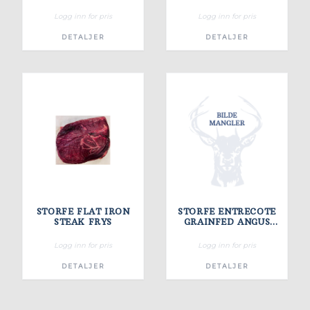
Logg inn for pris
Logg inn for pris
DETALJER
DETALJER
STORFE FLAT IRON
STORFE ENTRECOTE
STEAK FRYS
GRAINFED ANGUS
TRADICION FRYST
ARG
Logg inn for pris
Logg inn for pris
DETALJER
DETALJER