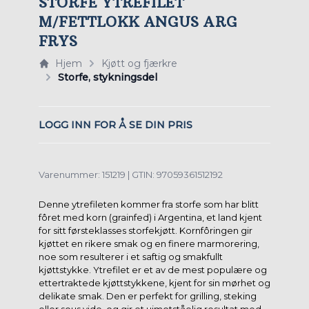
STORFE YTREFILET
M/FETTLOKK ANGUS ARG
FRYS
Hjem
Kjøtt og fjærkre
Storfe, stykningsdel
LOGG INN FOR Å SE DIN PRIS
Varenummer: 151219 | GTIN: 97059361512192
Denne ytrefileten kommer fra storfe som har blitt
fôret med korn (grainfed) i Argentina, et land kjent
for sitt førsteklasses storfekjøtt. Kornfôringen gir
kjøttet en rikere smak og en finere marmorering,
noe som resulterer i et saftig og smakfullt
kjøttstykke. Ytrefilet er et av de mest populære og
ettertraktede kjøttstykkene, kjent for sin mørhet og
delikate smak. Den er perfekt for grilling, steking