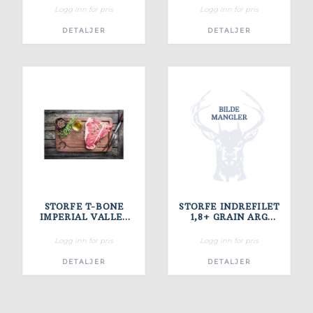
Logg inn for pris
Logg inn for pris
DETALJER
DETALJER
STORFE T-BONE
STORFE INDREFILET
IMPERIAL VALLEY
1,8+ GRAIN ARG
USA 1 - 1,2 KILO
TRADICION
Logg inn for pris
Logg inn for pris
DETALJER
DETALJER