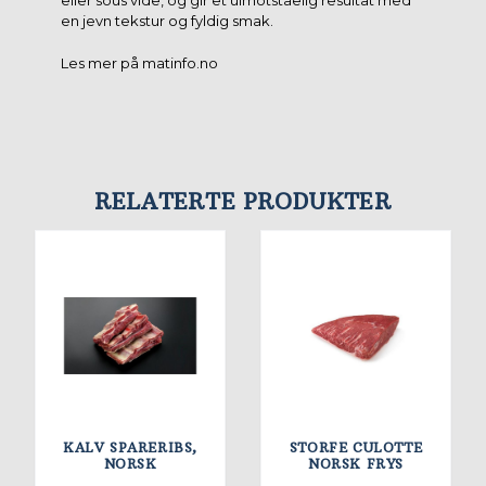
eller sous vide, og gir et uimotståelig resultat med
en jevn tekstur og fyldig smak.
Les mer på matinfo.no
RELATERTE PRODUKTER
KALV SPARERIBS,
STORFE CULOTTE
NORSK
NORSK FRYS