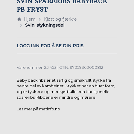
SVIN SPARERIBS BABYBACK
PB FRYST
Hjem
Kjøtt og fjærkre
Svin, stykningsdel
LOGG INN FOR Å SE DIN PRIS
Varenummer: 251453 | GTIN: 97059360000812
Baby back ribs er et saftig og smakfullt stykke fra
nedre del av kambeinet. Stykket har en buet form,
og er tykkere og mer kjøttfulle enn tradisjonelle
spareribs. Ribbene er mindre og mørere.
Les mer på matinfo.no