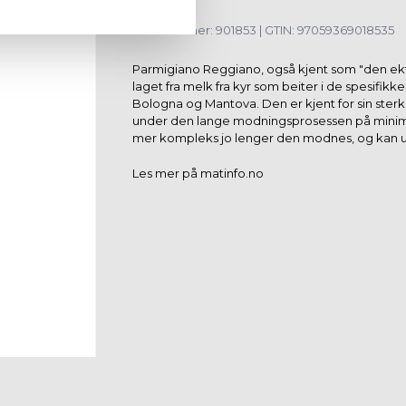
Varenummer: 901853 | GTIN: 97059369018535
Parmigiano Reggiano, også kjent som "den ekte 
laget fra melk fra kyr som beiter i de spesifi
Bologna og Mantova. Den er kjent for sin sterk
under den lange modningsprosessen på minimu
mer kompleks jo lenger den modnes, og kan ut
Les mer på matinfo.no