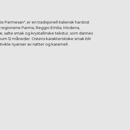
Parmesan", er en tradisjonell italiensk hardost
kke regionene Parma, Reggio Emilia, Modena,
e, salte smak og krystallinske tekstur, som dannes
m 12 måneder. Ostens karakteristiske smak blir
vikle nyanser av nøtter og karamell.