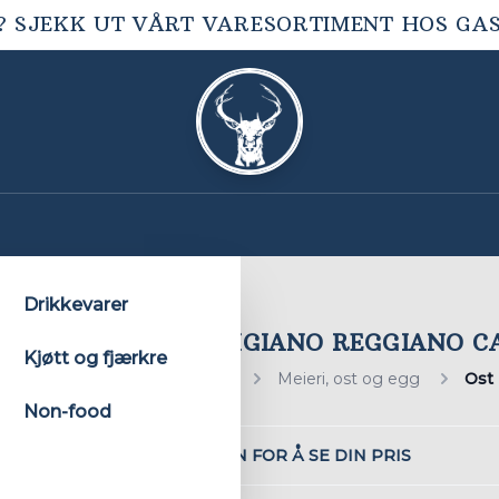
? SJEKK UT VÅRT VARESORTIMENT HOS
GA
Drikkevarer
PARMIGIANO REGGIANO CA
Kjøtt og fjærkre
Hjem
Meieri, ost og egg
Ost
Non-food
LOGG INN FOR Å SE DIN PRIS