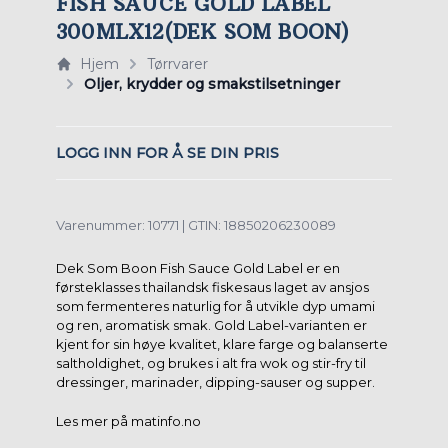
FISH SAUCE GOLD LABEL
300MLX12(DEK SOM BOON)
Hjem
Tørrvarer
Oljer, krydder og smakstilsetninger
LOGG INN FOR Å SE DIN PRIS
Varenummer: 10771 | GTIN: 18850206230089
Dek Som Boon Fish Sauce Gold Label er en
førsteklasses thailandsk fiskesaus laget av ansjos
som fermenteres naturlig for å utvikle dyp umami
og ren, aromatisk smak. Gold Label-varianten er
kjent for sin høye kvalitet, klare farge og balanserte
saltholdighet, og brukes i alt fra wok og stir-fry til
dressinger, marinader, dipping-sauser og supper.
Les mer på matinfo.no