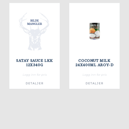
SATAY SAUCE LKK
COCONUT MILK
12X340G
24X400ML AROY-D
Logg inn for pris
Logg inn for pris
DETALJER
DETALJER