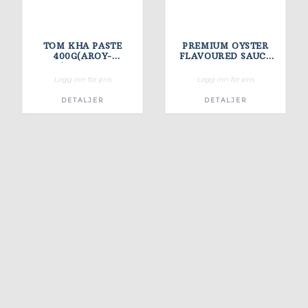
TOM KHA PASTE
PREMIUM OYSTER
400G(AROY-
FLAVOURED SAUCE
D)24ST/KRT
2.27KG X 6 PRB
Logg inn for pris
Logg inn for pris
DETALJER
DETALJER