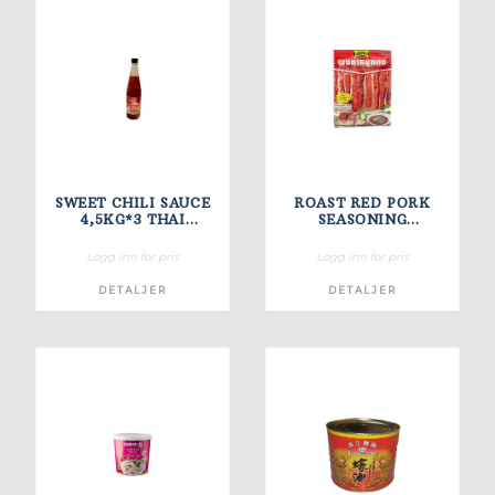
SWEET CHILI SAUCE
ROAST RED PORK
4,5KG*3 THAI
SEASONING
DELIGTH
6X12X80GR
Logg inn for pris
Logg inn for pris
DETALJER
DETALJER