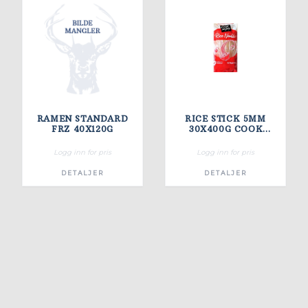
RAMEN STANDARD
RICE STICK 5MM
FRZ 40X120G
30X400G COOK
ENJOY
Logg inn for pris
Logg inn for pris
DETALJER
DETALJER