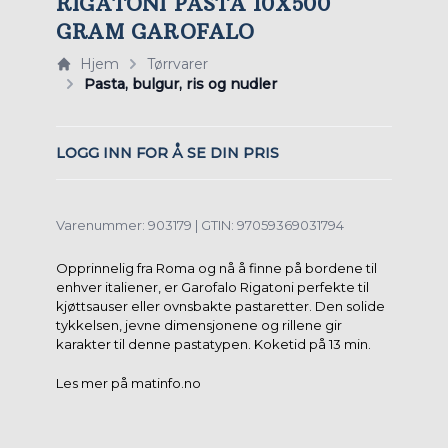
RIGATONI PASTA 10X500
GRAM GAROFALO
Hjem
Tørrvarer
Pasta, bulgur, ris og nudler
LOGG INN FOR Å SE DIN PRIS
Varenummer: 903179 | GTIN: 97059369031794
Opprinnelig fra Roma og nå å finne på bordene til
enhver italiener, er Garofalo Rigatoni perfekte til
kjøttsauser eller ovnsbakte pastaretter. Den solide
tykkelsen, jevne dimensjonene og rillene gir
karakter til denne pastatypen. Koketid på 13 min.
Les mer på matinfo.no