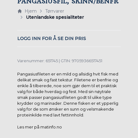
PANGASIUSFIL, SKINN/BENFR
Hjem
Tørrvarer
Utenlandske spesialiteter
LOGG INN FOR Å SE DIN PRIS
Varenummer: 651745 | GTIN: 97059366517451
Pangasiusfileten er en mild og allsidig hvit fisk med
delikat smak og fast tekstur. Filetene er benfrie og
enkle å tilberede, noe som gjør dem til et praktisk
valg for både hverdag og fest. Med sin nøytrale
smak passer pangasiusfileten godt til ulike type
krydder og marinader. Denne fisken er et ypperlig
valg for de som ønsker en sunn og velsmakende
proteinkilde med lavt fettinnhold.
Les mer på matinfo.no