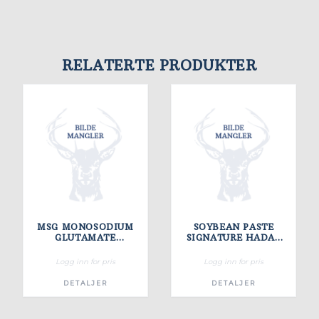
RELATERTE PRODUKTER
MSG MONOSODIUM
SOYBEAN PASTE
GLUTAMATE
SIGNATURE HADAY
454GX25*2
15X340G
Logg inn for pris
Logg inn for pris
DETALJER
DETALJER