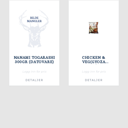
NANAMI TOGARASHI
CHICKEN &
300GR (DATOVARE)
VEG(GYOZA
DUMPLING)10*600G
Logg inn for pris
Logg inn for pris
DETALJER
DETALJER