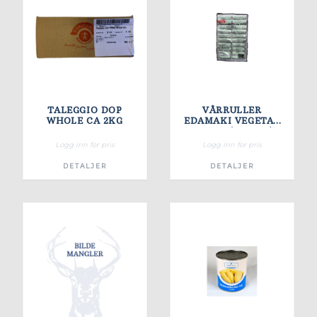
TALEGGIO DOP
VÅRRULLER
WHOLE CA 2KG
EDAMAKI VEGETAR
10/700G(20X35G)
Logg inn for pris
Logg inn for pris
DETALJER
DETALJER