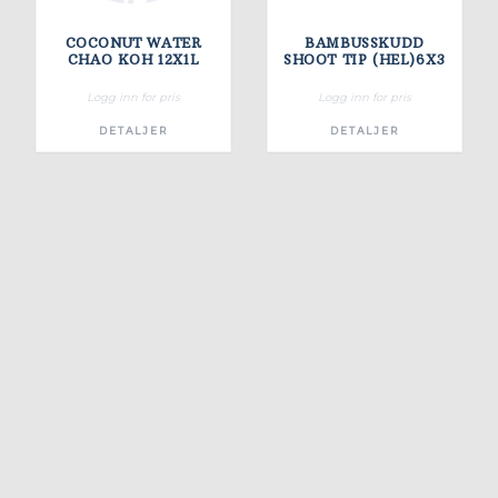
COCONUT WATER
BAMBUSSKUDD
CHAO KOH 12X1L
SHOOT TIP (HEL)6X3
Logg inn for pris
Logg inn for pris
DETALJER
DETALJER