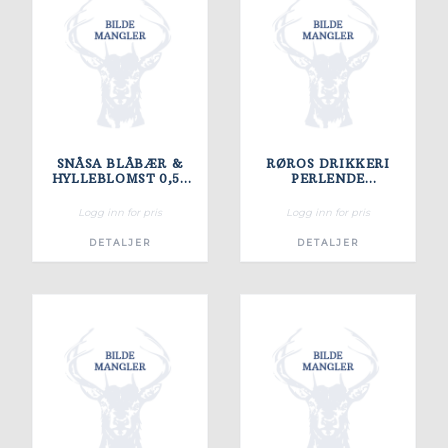
SNÅSA BLÅBÆR &
RØROS DRIKKERI
HYLLEBLOMST 0,5L
PERLENDE
FL
TYTTEBÆR 0,33L BX
4-PACK
Logg inn for pris
Logg inn for pris
DETALJER
DETALJER