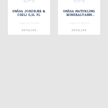
SNÅSA JORDBÆR &
SNÅSA NATURLING
CHILI 0,5L FL
MINERALVANN
KULLSYRE 0,5L FL
Logg inn for pris
Logg inn for pris
DETALJER
DETALJER