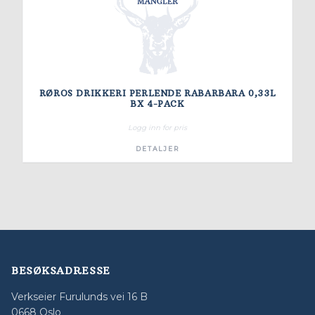
RØROS DRIKKERI PERLENDE RABARBARA 0,33L
BX 4-PACK
Logg inn for pris
DETALJER
BESØKSADRESSE
Verkseier Furulunds vei 16 B
0668 Oslo