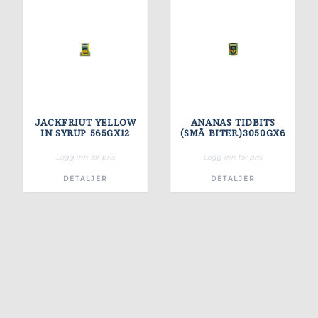
JACKFRIUT YELLOW
ANANAS TIDBITS
IN SYRUP 565GX12
(SMÅ BITER)3050GX6
Logg inn for pris
Logg inn for pris
DETALJER
DETALJER