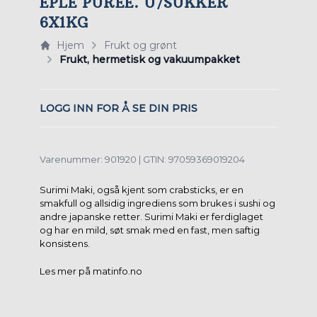
EPLE PUREE. U/SUKKER
6X1KG
Hjem
Frukt og grønt
Frukt, hermetisk og vakuumpakket
LOGG INN FOR Å SE DIN PRIS
Varenummer: 901920 | GTIN: 97059369019204
Surimi Maki, også kjent som crabsticks, er en
smakfull og allsidig ingrediens som brukes i sushi og
andre japanske retter. Surimi Maki er ferdiglaget
og har en mild, søt smak med en fast, men saftig
konsistens.
Les mer på matinfo.no