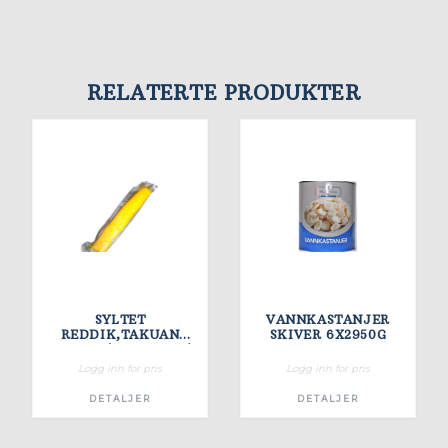
RELATERTE PRODUKTER
SYLTET
VANNKASTANJER
REDDIK,TAKUAN
SKIVER 6X2950G
500G/PK(20ST I KRT)
Logg inn for pris
Logg inn for pris
DETALJER
DETALJER