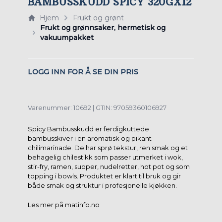
BAMBUSSKUDD SPICY 320GX12
Hjem
Frukt og grønt
Frukt og grønnsaker, hermetisk og
vakuumpakket
LOGG INN FOR Å SE DIN PRIS
Varenummer: 10692 | GTIN: 97059360106927
Spicy Bambusskudd er ferdigkuttede
bambusskiver i en aromatisk og pikant
chilimarinade. De har sprø tekstur, ren smak og et
behagelig chilestikk som passer utmerket i wok,
stir-fry, ramen, supper, nudelretter, hot pot og som
topping i bowls. Produktet er klart til bruk og gir
både smak og struktur i profesjonelle kjøkken.
Les mer på matinfo.no