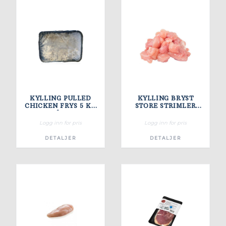
KYLLING PULLED
KYLLING BRYST
CHICKEN FRYS 5 KG
STORE STRIMLER
ÅB
15X15X30MM
(7,2KG/KRT) FRYS
Logg inn for pris
Logg inn for pris
DETALJER
DETALJER