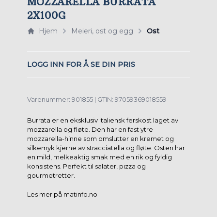
MOZZARELLA BURRATA
2X100G
Hjem
Meieri, ost og egg
Ost
LOGG INN FOR Å SE DIN PRIS
Varenummer: 901855 | GTIN: 97059369018559
Burrata er en eksklusiv italiensk ferskost laget av
mozzarella og fløte. Den har en fast ytre
mozzarella-hinne som omslutter en kremet og
silkemyk kjerne av stracciatella og fløte. Osten har
en mild, melkeaktig smak med en rik og fyldig
konsistens. Perfekt til salater, pizza og
gourmetretter.
Les mer på matinfo.no