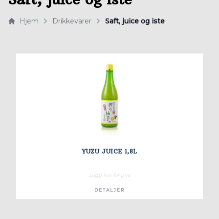
Hjem
Drikkevarer
Saft, juice og iste
YUZU JUICE 1,8L
Logg inn for pris
DETALJER