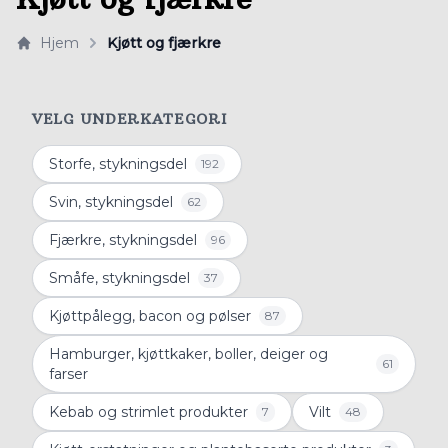
Hjem
Kjøtt og fjærkre
VELG UNDERKATEGORI
Storfe, stykningsdel
192
Svin, stykningsdel
62
Fjærkre, stykningsdel
96
Småfe, stykningsdel
37
Kjøttpålegg, bacon og pølser
87
Hamburger, kjøttkaker, boller, deiger og
61
farser
Kebab og strimlet produkter
Vilt
7
48