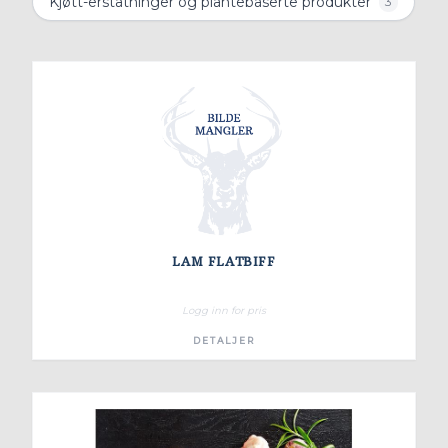
Kjøtt-erstatninger og plantebaserte produkter
3
LAM FLATBIFF
Logg inn for pris
DETALJER