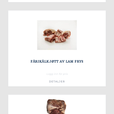
FÅRIKÅLKJØTT AV LAM FRYS
Logg inn for pris
DETALJER