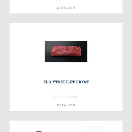
DETALJER
ELG YTREFILET FRYST
Logg inn for pris
DETALJER