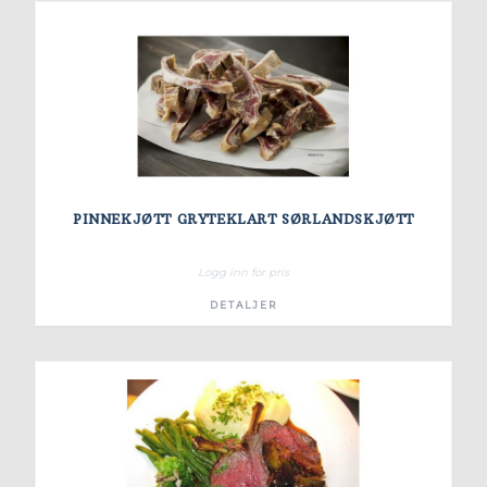
PINNEKJØTT GRYTEKLART SØRLANDSKJØTT
Logg inn for pris
DETALJER